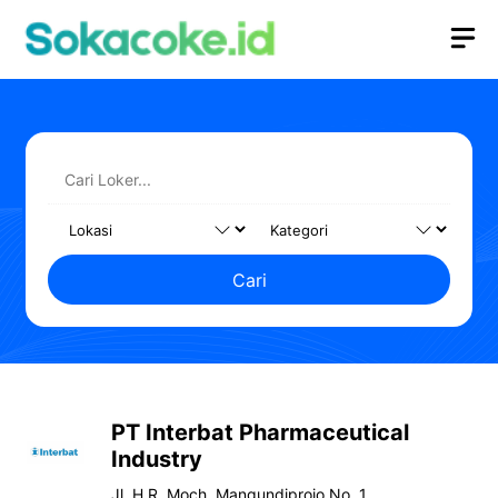
Langsung
M
ke
isi
Cari
PT Interbat Pharmaceutical
Industry
Jl. H.R. Moch. Mangundiprojo No. 1