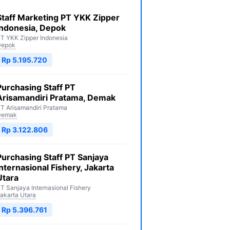
Staff Marketing PT YKK Zipper
Indonesia, Depok
T YKK Zipper Indonesia
Depok
Rp 5.195.720
Purchasing Staff PT
Arisamandiri Pratama, Demak
T Arisamandiri Pratama
Demak
Rp 3.122.806
Purchasing Staff PT Sanjaya
Internasional Fishery, Jakarta
Utara
T Sanjaya Internasional Fishery
akarta Utara
Rp 5.396.761