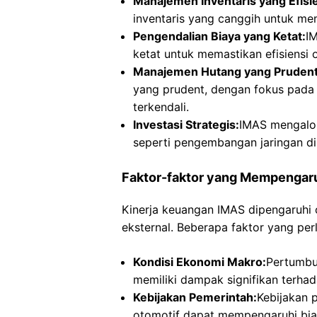
Manajemen Inventaris yang Efisi
inventaris yang canggih untuk m
Pengendalian Biaya yang Ketat:
I
ketat untuk memastikan efisiensi
Manajemen Hutang yang Prudent
yang prudent, dengan fokus pada 
terkendali.
Investasi Strategis:
IMAS mengalok
seperti pengembangan jaringan dis
Faktor-faktor yang Mempengaru
Kinerja keuangan IMAS dipengaruhi o
eksternal. Beberapa faktor yang perl
Kondisi Ekonomi Makro:
Pertumbuh
memiliki dampak signifikan terha
Kebijakan Pemerintah:
Kebijakan p
otomotif dapat mempengaruhi bia