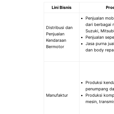
Lini Bisnis
Pro
Penjualan mob
dari berbagai 
Distribusi dan
Suzuki, Mitsub
Penjualan
Penjualan sep
Kendaraan
Jasa purna jual
Bermotor
dan body repai
Produksi kenda
penumpang dan
Manufaktur
Produksi komp
mesin, transmis