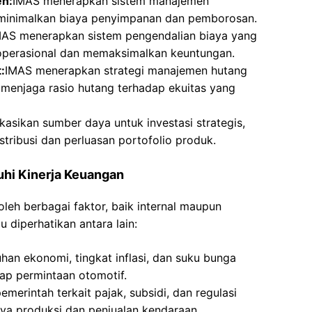
en:
IMAS menerapkan sistem manajemen
eminimalkan biaya penyimpanan dan pemborosan.
MAS menerapkan sistem pengendalian biaya yang
 operasional dan memaksimalkan keuntungan.
:
IMAS menerapkan strategi manajemen hutang
menjaga rasio hutang terhadap ekuitas yang
asikan sumber daya untuk investasi strategis,
tribusi dan perluasan portofolio produk.
hi Kinerja Keuangan
leh berbagai faktor, baik internal maupun
u diperhatikan antara lain:
an ekonomi, tingkat inflasi, dan suku bunga
dap permintaan otomotif.
emerintah terkait pajak, subsidi, dan regulasi
ya produksi dan penjualan kendaraan.