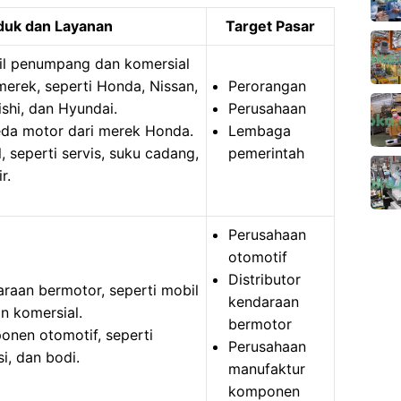
duk dan Layanan
Target Pasar
il penumpang dan komersial
merek, seperti Honda, Nissan,
Perorangan
ishi, dan Hyundai.
Perusahaan
eda motor dari merek Honda.
Lembaga
, seperti servis, suku cadang,
pemerintah
r.
Perusahaan
otomotif
Distributor
raan bermotor, seperti mobil
kendaraan
 komersial.
bermotor
onen otomotif, seperti
Perusahaan
i, dan bodi.
manufaktur
komponen