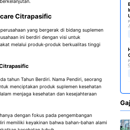
 berkelanjutan.
care Citrapasific
P
J
 perusahaan yang bergerak di bidang suplemen
sahaan ini berdiri dengan visi untuk
kat melalui produk-produk berkualitas tinggi
P
C
Citrapasific
ada tahun Tahun Berdiri. Nama Pendiri, seorang
n untuk menciptakan produk suplemen kesehatan
alam menjaga kesehatan dan kesejahteraan
Ga
sahanya dengan fokus pada pengembangan
iri memiliki keyakinan bahwa bahan-bahan alami
gkatkan kesehatan tubuh.