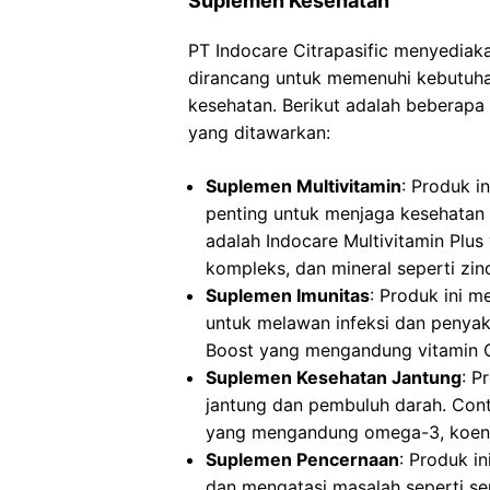
Suplemen Kesehatan
PT Indocare Citrapasific menyediak
dirancang untuk memenuhi kebutuhan
kesehatan. Berikut adalah beberapa
yang ditawarkan:
Suplemen Multivitamin
: Produk i
penting untuk menjaga kesehatan
adalah Indocare Multivitamin Plus
kompleks, dan mineral seperti zin
Suplemen Imunitas
: Produk ini 
untuk melawan infeksi dan penya
Boost yang mengandung vitamin C,
Suplemen Kesehatan Jantung
: P
jantung dan pembuluh darah. Con
yang mengandung omega-3, koenz
Suplemen Pencernaan
: Produk i
dan mengatasi masalah seperti s