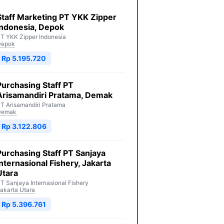
Staff Marketing PT YKK Zipper
Indonesia, Depok
T YKK Zipper Indonesia
Depok
Rp 5.195.720
Purchasing Staff PT
Arisamandiri Pratama, Demak
T Arisamandiri Pratama
Demak
Rp 3.122.806
Purchasing Staff PT Sanjaya
Internasional Fishery, Jakarta
Utara
T Sanjaya Internasional Fishery
akarta Utara
Rp 5.396.761