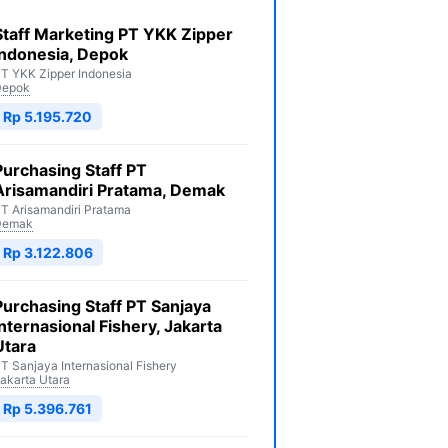
Staff Marketing PT YKK Zipper
Indonesia, Depok
T YKK Zipper Indonesia
Depok
Rp 5.195.720
Purchasing Staff PT
Arisamandiri Pratama, Demak
T Arisamandiri Pratama
Demak
Rp 3.122.806
Purchasing Staff PT Sanjaya
Internasional Fishery, Jakarta
Utara
T Sanjaya Internasional Fishery
akarta Utara
Rp 5.396.761