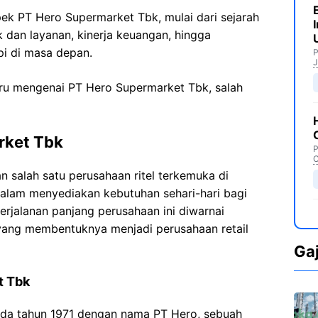
pek PT Hero Supermarket Tbk, mulai dari sejarah
k dan layanan, kinerja keuangan, hingga
pi di masa depan.
P
J
aru mengenai PT Hero Supermarket Tbk, salah
rket Tbk
P
C
salah satu perusahaan ritel terkemuka di
 dalam menyediakan kebutuhan sehari-hari bagi
erjalanan panjang perusahaan ini diwarnai
 yang membentuknya menjadi perusahaan retail
Ga
t Tbk
ada tahun 1971 dengan nama PT Hero, sebuah