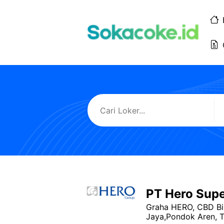
Langsung
ke
isi
PT Hero Sup
Graha HERO, CBD Bi
Jaya,Pondok Aren, T