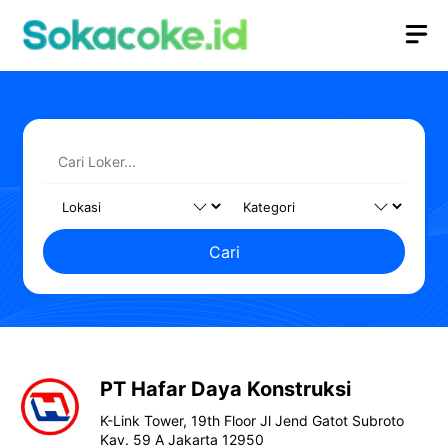
Langsung
M
ke
isi
Cari
PT Hafar Daya Konstruksi
K-Link Tower, 19th Floor Jl Jend Gatot Subroto
Kav. 59 A Jakarta 12950