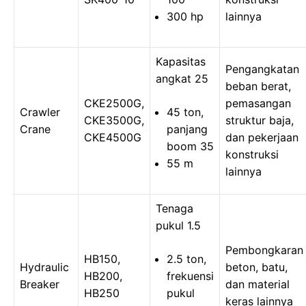
300 hp
lainnya
Kapasitas
Pengangkatan
angkat 25
beban berat,
CKE2500G,
pemasangan
Crawler
45 ton,
CKE3500G,
struktur baja,
Crane
panjang
CKE4500G
dan pekerjaan
boom 35
konstruksi
55 m
lainnya
Tenaga
pukul 1.5
Pembongkaran
HB150,
2.5 ton,
Hydraulic
beton, batu,
HB200,
frekuensi
Breaker
dan material
HB250
pukul
keras lainnya