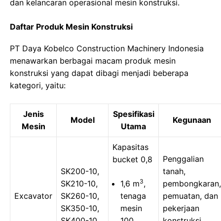
dan kelancaran operasional mesin konstruksi.
Daftar Produk Mesin Konstruksi
PT Daya Kobelco Construction Machinery Indonesia
menawarkan berbagai macam produk mesin
konstruksi yang dapat dibagi menjadi beberapa
kategori, yaitu:
Jenis
Spesifikasi
Model
Kegunaan
Mesin
Utama
Kapasitas
Penggalian
bucket 0,8
SK200-10,
tanah,
3
SK210-10,
1,6 m
,
pembongkaran,
Excavator
SK260-10,
tenaga
pemuatan, dan
SK350-10,
mesin
pekerjaan
SK400-10
100
konstruksi