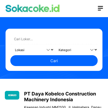
Langsung
M
ke
isi
Cari
PT Daya Kobelco Construction
Machinery Indonesia
Kawasan Industri MM2100, Jl. Halmahera, Danau