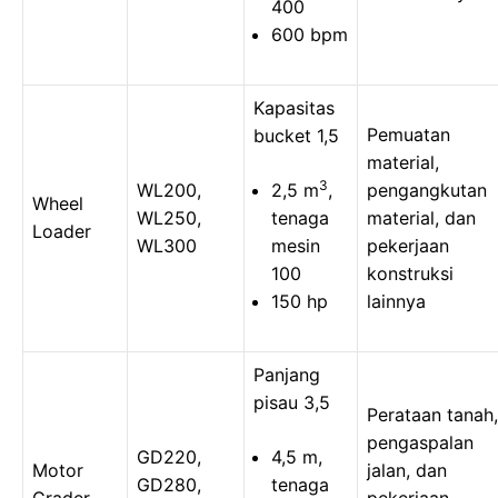
400
600 bpm
Kapasitas
Pemuatan
bucket 1,5
material,
3
WL200,
2,5 m
,
pengangkutan
Wheel
WL250,
tenaga
material, dan
Loader
WL300
mesin
pekerjaan
100
konstruksi
150 hp
lainnya
Panjang
pisau 3,5
Perataan tanah,
pengaspalan
GD220,
4,5 m,
Motor
jalan, dan
GD280,
tenaga