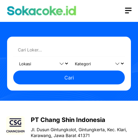
Langsung
M
ke
isi
Cari
PT Chang Shin Indonesia
Jl. Dusun Gintungkolot, Gintungkerta, Kec. Klari,
Karawang, Jawa Barat 41371