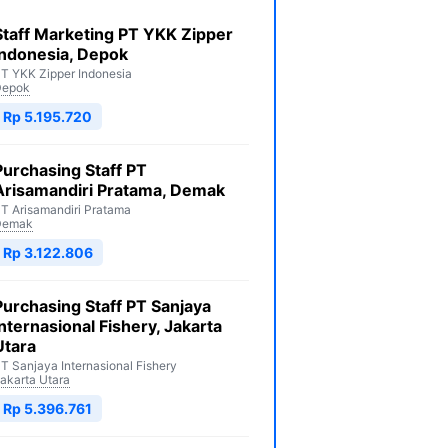
Staff Marketing PT YKK Zipper
Indonesia, Depok
T YKK Zipper Indonesia
Depok
Rp 5.195.720
Purchasing Staff PT
Arisamandiri Pratama, Demak
T Arisamandiri Pratama
Demak
Rp 3.122.806
Purchasing Staff PT Sanjaya
Internasional Fishery, Jakarta
Utara
T Sanjaya Internasional Fishery
akarta Utara
Rp 5.396.761