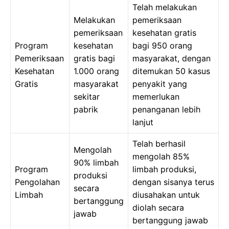
Telah melakukan
Melakukan
pemeriksaan
pemeriksaan
kesehatan gratis
Program
kesehatan
bagi 950 orang
Pemeriksaan
gratis bagi
masyarakat, dengan
Kesehatan
1.000 orang
ditemukan 50 kasus
Gratis
masyarakat
penyakit yang
sekitar
memerlukan
pabrik
penanganan lebih
lanjut
Telah berhasil
Mengolah
mengolah 85%
90% limbah
Program
limbah produksi,
produksi
Pengolahan
dengan sisanya terus
secara
Limbah
diusahakan untuk
bertanggung
diolah secara
jawab
bertanggung jawab