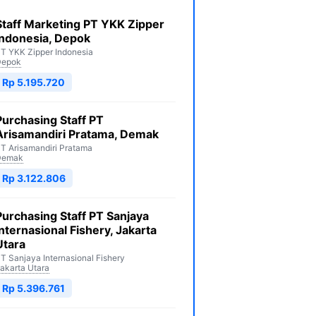
Staff Marketing PT YKK Zipper
Indonesia, Depok
T YKK Zipper Indonesia
Depok
Rp 5.195.720
Purchasing Staff PT
Arisamandiri Pratama, Demak
T Arisamandiri Pratama
Demak
Rp 3.122.806
Purchasing Staff PT Sanjaya
Internasional Fishery, Jakarta
Utara
T Sanjaya Internasional Fishery
akarta Utara
Rp 5.396.761