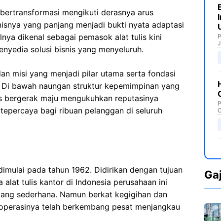
 bertransformasi mengikuti derasnya arus
nisnya yang panjang menjadi bukti nyata adaptasi
nya dikenal sebagai pemasok alat tulis kini
P
J
yedia solusi bisnis yang menyeluruh.
dan misi yang menjadi pilar utama serta fondasi
an. Di bawah naungan struktur kepemimpinan yang
erus bergerak maju mengukuhkan reputasinya
P
 tepercaya bagi ribuan pelanggan di seluruh
C
dimulai pada tahun 1962. Didirikan dengan tujuan
Ga
 alat tulis kantor di Indonesia perusahaan ini
yang sederhana. Namun berkat kegigihan dan
la operasinya telah berkembang pesat menjangkau