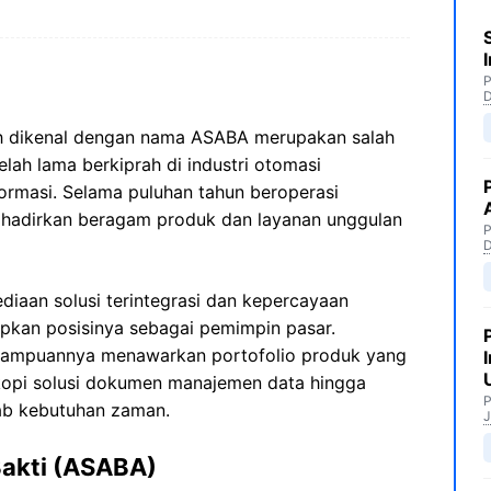
P
bih dikenal dengan nama ASABA merupakan salah
elah lama berkiprah di industri otomasi
formasi. Selama puluhan tahun beroperasi
nghadirkan beragam produk dan layanan unggulan
P
iaan solusi terintegrasi dan kepercayaan
kan posisinya sebagai pemimpin pasar.
kemampuannya menawarkan portofolio produk yang
okopi solusi dokumen manajemen data hingga
P
ab kebutuhan zaman.
J
Bakti (ASABA)