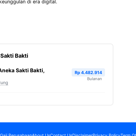
unggulan di era digital.
Sakti Bakti
neka Sakti Bakti,
Rp 4.482.914
Bulanan
dung
Gaji Perusahaan
About Us
Contact Us
Disclaimer
Privacy Policy
Term Of