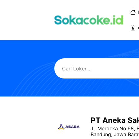
Langsung
ke
isi
PT Aneka Sak
Jl. Merdeka No.68, 
Bandung, Jawa Bara