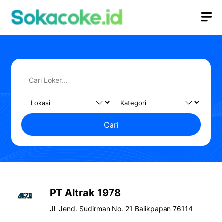
Langsung
M
ke
isi
Cari
PT Altrak 1978
Jl. Jend. Sudirman No. 21 Balikpapan 76114