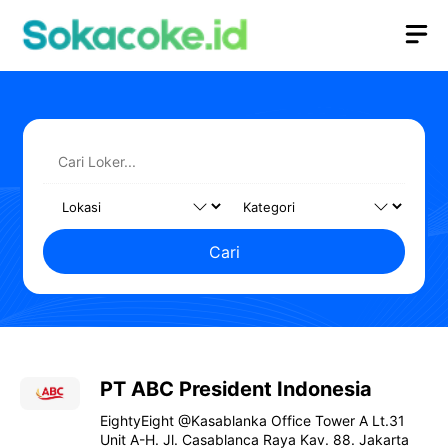
Langsung
M
ke
isi
Cari
PT ABC President Indonesia
EightyEight @Kasablanka Office Tower A Lt.31
Unit A-H. Jl. Casablanca Raya Kav. 88. Jakarta