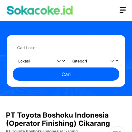
Langsung
M
ke
isi
Cari
PT Toyota Boshoku Indonesia
(Operator Finishing) Cikarang
PT Toyota Boshoku Indonesia
Cikarang