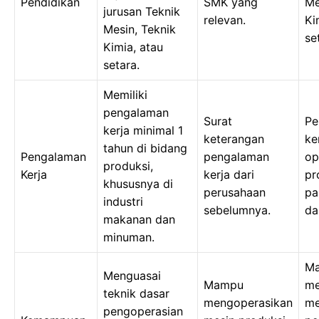
Pendidikan
SMK yang
Me
jurusan Teknik
relevan.
Ki
Mesin, Teknik
se
Kimia, atau
setara.
Memiliki
pengalaman
Surat
Pe
kerja minimal 1
keterangan
ke
tahun di bidang
Pengalaman
pengalaman
op
produksi,
Kerja
kerja dari
pr
khususnya di
perusahaan
pa
industri
sebelumnya.
da
makanan dan
minuman.
M
Menguasai
Mampu
me
teknik dasar
mengoperasikan
me
pengoperasian