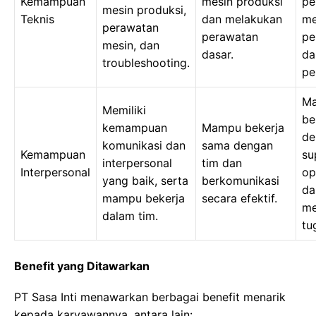
Kemampuan
mesin produksi
pe
mesin produksi,
Teknis
dan melakukan
me
perawatan
perawatan
pe
mesin, dan
dasar.
da
troubleshooting.
pe
M
Memiliki
be
kemampuan
Mampu bekerja
de
komunikasi dan
sama dengan
Kemampuan
su
interpersonal
tim dan
Interpersonal
op
yang baik, serta
berkomunikasi
da
mampu bekerja
secara efektif.
me
dalam tim.
tu
Benefit yang Ditawarkan
PT Sasa Inti menawarkan berbagai benefit menarik
kepada karyawannya, antara lain: