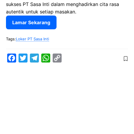
sukses PT Sasa Inti dalam menghadirkan cita rasa
autentik untuk setiap masakan.
Lamar Sekarang
Tags:
Loker PT Sasa Inti
F
T
T
W
C
a
w
e
h
o
c
i
l
a
p
e
t
e
t
y
b
t
g
s
L
o
e
r
A
i
o
r
a
p
n
k
m
p
k