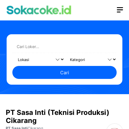
Langsung
M
ke
isi
Cari
PT Sasa Inti (Teknisi Produksi)
Cikarang
PT Sasa Inti
Cikarang