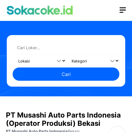
Langsung
M
ke
isi
Cari
PT Musashi Auto Parts Indonesia
(Operator Produksi) Bekasi
PT Musashi Auto Parts Indonesia
Bekasi