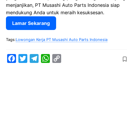
menjanjikan, PT Musashi Auto Parts Indonesia siap
mendukung Anda untuk meraih kesuksesan.
Lamar Sekarang
Tags:
Lowongan Kerja PT Musashi Auto Parts Indonesia
F
T
T
W
C
a
w
e
h
o
c
i
l
a
p
e
t
e
t
y
b
t
g
s
L
o
e
r
A
i
o
r
a
p
n
k
m
p
k