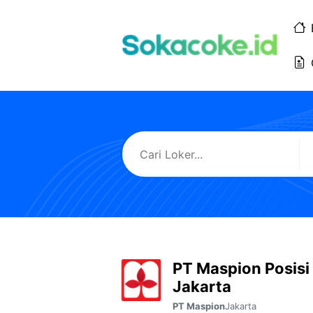
Langsung
ke
isi
PT Maspion Posisi 
Jakarta
Jakarta
PT Maspion