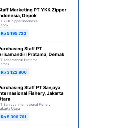
Staff Marketing PT YKK Zipper
Indonesia, Depok
T YKK Zipper Indonesia
Depok
Rp 5.195.720
Purchasing Staff PT
Arisamandiri Pratama, Demak
T Arisamandiri Pratama
Demak
Rp 3.122.806
Purchasing Staff PT Sanjaya
Internasional Fishery, Jakarta
Utara
T Sanjaya Internasional Fishery
akarta Utara
Rp 5.396.761