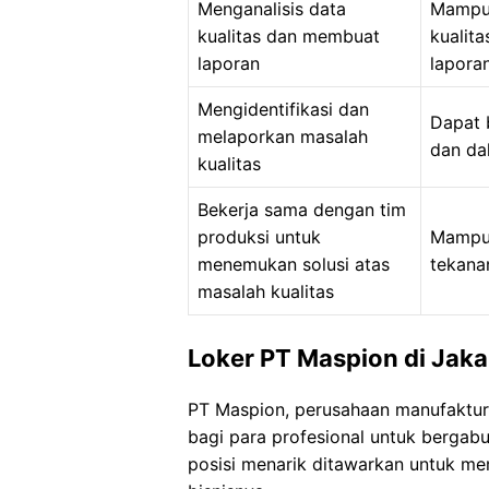
Menganalisis data
Mampu 
kualitas dan membuat
kualit
laporan
lapora
Mengidentifikasi dan
Dapat 
melaporkan masalah
dan da
kualitas
Bekerja sama dengan tim
produksi untuk
Mampu 
menemukan solusi atas
tekana
masalah kualitas
Loker PT Maspion di Jaka
PT Maspion, perusahaan manufaktu
bagi para profesional untuk bergab
posisi menarik ditawarkan untuk m