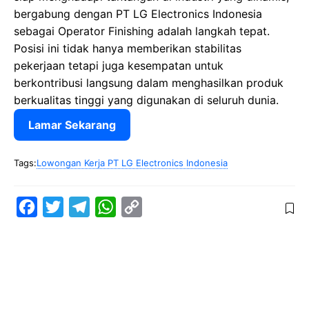
bergabung dengan PT LG Electronics Indonesia
sebagai Operator Finishing adalah langkah tepat.
Posisi ini tidak hanya memberikan stabilitas
pekerjaan tetapi juga kesempatan untuk
berkontribusi langsung dalam menghasilkan produk
berkualitas tinggi yang digunakan di seluruh dunia.
Lamar Sekarang
Tags:
Lowongan Kerja PT LG Electronics Indonesia
F
T
T
W
C
a
w
e
h
o
c
i
l
a
p
e
t
e
t
y
b
t
g
s
L