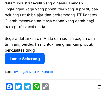
dalam industri tekstil yang dinamis. Dengan
lingkungan kerja yang positif, tim yang suportif, dan
peluang untuk belajar dan berkembang, PT Kahatex
Cijerah menawarkan masa depan yang cerah bagi
para profesional muda.
Segera daftarkan diri Anda dan jadilah bagian dari
tim yang berdedikasi untuk menghasilkan produk
berkualitas tinggi!
Lamar Sekarang
Tags:
Lowongan Kerja PT Kahatex
F
T
T
W
C
a
w
e
h
o
c
i
l
a
p