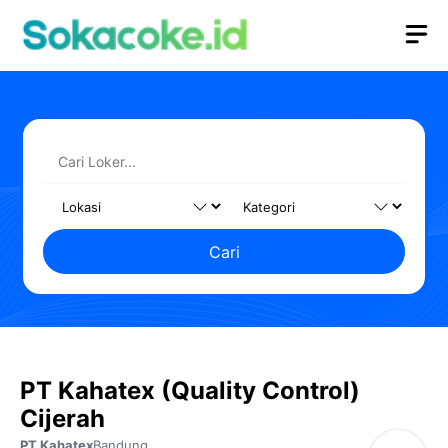
Langsung
M
ke
isi
Cari
PT Kahatex (Quality Control)
Cijerah
PT Kahatex
Bandung