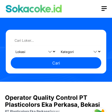
Langsung
M
ke
isi
Cari
Operator Quality Control PT
Plasticolors Eka Perkasa, Bekasi
PT Plasticolors Eka Perkasa
Bekasi