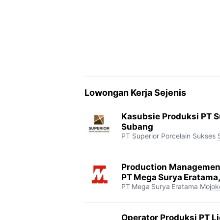
k
m
p
k
Lowongan Kerja Sejenis
Kasubsie Produksi PT S
Subang
PT Superior Porcelain Sukses
Production Management
PT Mega Surya Eratama,
PT Mega Surya Eratama
Mojok
Operator Produksi PT L