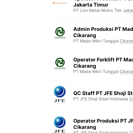
Jakarta Timur
PT Lion Metal Works Tbk
Jaka
Admin Produksi PT Mada
Cikarang
PT Mada Wikri Tunggal
Cikara
Operator Forklift PT Ma
Cikarang
PT Mada Wikri Tunggal
Cikara
QC Staff PT JFE Shoji S
PT JFE Shoji Steel Indonesia
C
Operator Produksi PT JF
Cikarang
PT JFE Shoji Steel Indonesia
C