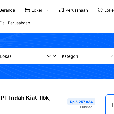
Beranda
Loker
Perusahaan
Loke
Gaji Perusahaan
PT Indah Kiat Tbk,
Rp 5.257.834
Bulanan