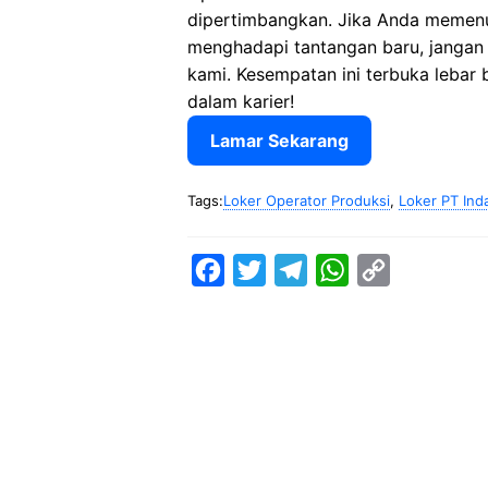
dipertimbangkan. Jika Anda memenuh
menghadapi tantangan baru, jangan
kami. Kesempatan ini terbuka lebar
dalam karier!
Lamar Sekarang
Tags:
Loker Operator Produksi
,
Loker PT Ind
F
T
T
W
C
a
w
e
h
o
c
i
l
a
p
e
t
e
t
y
b
t
g
s
L
o
e
r
A
i
o
r
a
p
n