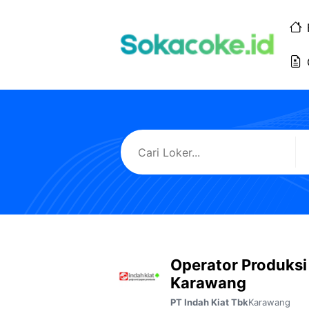
Langsung
ke
isi
Operator Produksi 
Karawang
Karawang
PT Indah Kiat Tbk