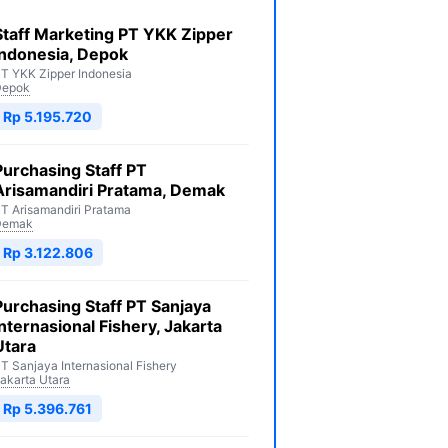
Staff Marketing PT YKK Zipper
Indonesia, Depok
T YKK Zipper Indonesia
Depok
Rp 5.195.720
Purchasing Staff PT
Arisamandiri Pratama, Demak
T Arisamandiri Pratama
Demak
Rp 3.122.806
Purchasing Staff PT Sanjaya
Internasional Fishery, Jakarta
Utara
T Sanjaya Internasional Fishery
akarta Utara
Rp 5.396.761