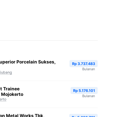
uperior Porcelain Sukses,
Rp 3.737.483
Bulanan
Subang
 Trainee
Rp 5.176.101
 Mojokerto
Bulanan
erto
ion Metal Works Tbk,