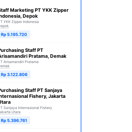
Staff Marketing PT YKK Zipper
Indonesia, Depok
T YKK Zipper Indonesia
Depok
Rp 5.195.720
Purchasing Staff PT
Arisamandiri Pratama, Demak
T Arisamandiri Pratama
Demak
Rp 3.122.806
Purchasing Staff PT Sanjaya
Internasional Fishery, Jakarta
Utara
T Sanjaya Internasional Fishery
akarta Utara
Rp 5.396.761