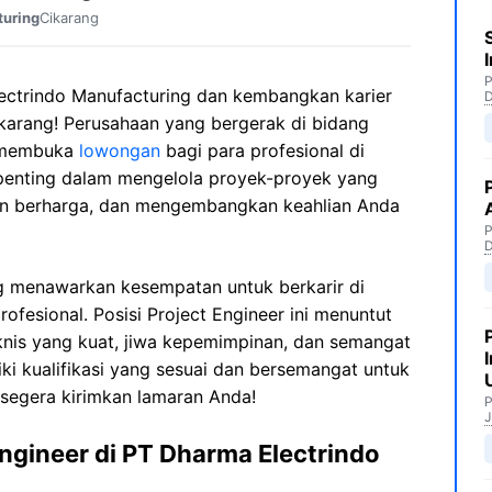
Cikarang
turing
P
ctrindo Manufacturing dan kembangkan karier
ikarang! Perusahaan yang bergerak di bidang
i membuka
lowongan
bagi para profesional di
 penting dalam mengelola proyek-proyek yang
n berharga, dan mengembangkan keahlian Anda
P
g menawarkan kesempatan untuk berkarir di
ofesional. Posisi Project Engineer ini menuntut
nis yang kuat, jiwa kepemimpinan, dan semangat
iki kualifikasi yang sesuai dan bersemangat untuk
 segera kirimkan lamaran Anda!
P
J
ngineer di PT Dharma Electrindo