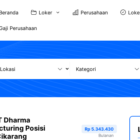
Beranda
Loker
Perusahaan
Loke
Gaji Perusahaan
T Dharma
turing Posisi
Rp 5.343.430
Cikarang
Bulanan