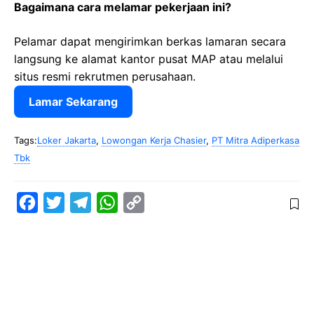
Bagaimana cara melamar pekerjaan ini?
Pelamar dapat mengirimkan berkas lamaran secara
langsung ke alamat kantor pusat MAP atau melalui
situs resmi rekrutmen perusahaan.
Lamar Sekarang
Tags:
Loker Jakarta
,
Lowongan Kerja Chasier
,
PT Mitra Adiperkasa
Tbk
F
T
T
W
C
a
w
e
h
o
c
i
l
a
p
e
t
e
t
y
b
t
g
s
L
o
e
r
A
i