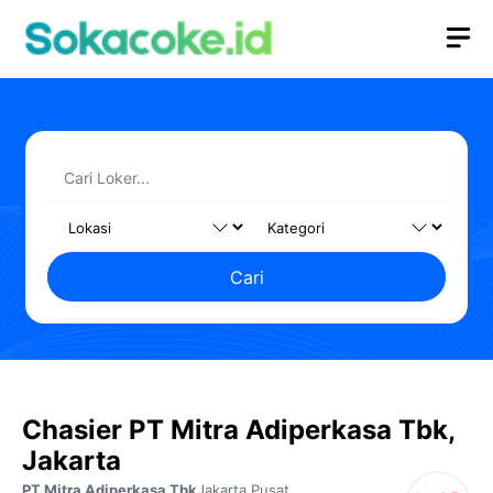
Langsung
M
ke
isi
Cari
Chasier PT Mitra Adiperkasa Tbk,
Jakarta
PT Mitra Adiperkasa Tbk
Jakarta Pusat