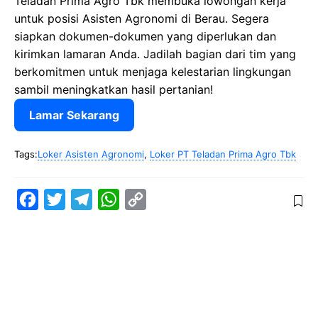
Teladan Prima Agro Tbk membuka lowongan kerja
untuk posisi Asisten Agronomi di Berau. Segera
siapkan dokumen-dokumen yang diperlukan dan
kirimkan lamaran Anda. Jadilah bagian dari tim yang
berkomitmen untuk menjaga kelestarian lingkungan
sambil meningkatkan hasil pertanian!
Lamar Sekarang
Tags:
Loker Asisten Agronomi
,
Loker PT Teladan Prima Agro Tbk
F
T
T
W
C
a
w
e
h
o
c
i
l
a
p
e
t
e
t
y
b
t
g
s
L
o
e
r
A
i