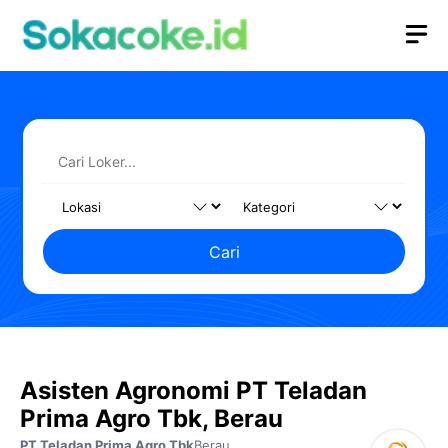
Langsung
M
ke
isi
Cari
Asisten Agronomi PT Teladan
Prima Agro Tbk, Berau
PT Teladan Prima Agro Tbk
Berau