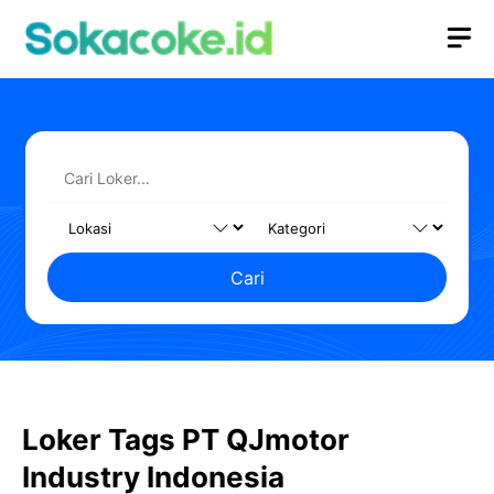
Langsung
M
ke
isi
Cari
Loker Tags PT QJmotor
Industry Indonesia