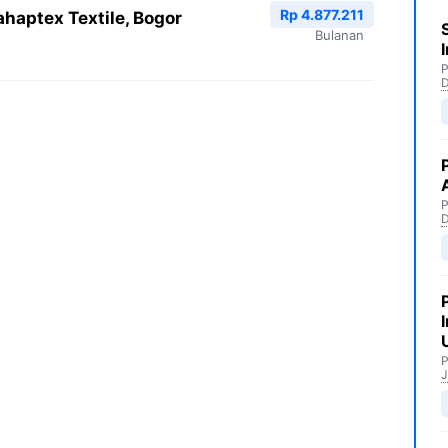
Rp 4.877.211
haptex Textile, Bogor
Bulanan
P
P
P
J