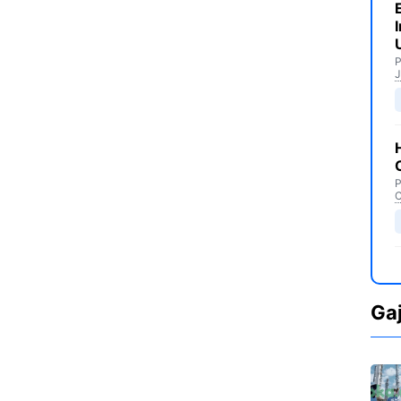
P
J
P
C
Ga