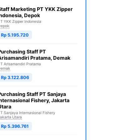
Staff Marketing PT YKK Zipper
Indonesia, Depok
T YKK Zipper Indonesia
Depok
Rp 5.195.720
Purchasing Staff PT
Arisamandiri Pratama, Demak
T Arisamandiri Pratama
Demak
Rp 3.122.806
Purchasing Staff PT Sanjaya
Internasional Fishery, Jakarta
Utara
T Sanjaya Internasional Fishery
akarta Utara
Rp 5.396.761