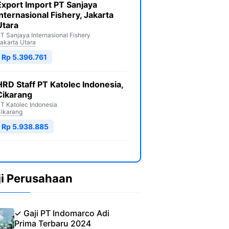
Export Import PT Sanjaya
Internasional Fishery, Jakarta
Utara
T Sanjaya Internasional Fishery
akarta Utara
Rp 5.396.761
HRD Staff PT Katolec Indonesia,
Cikarang
T Katolec Indonesia
ikarang
Rp 5.938.885
ji Perusahaan
✓ Gaji PT Indomarco Adi
Prima Terbaru 2024