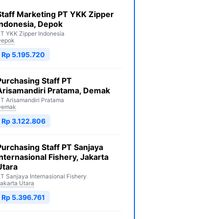
Staff Marketing PT YKK Zipper
Indonesia, Depok
T YKK Zipper Indonesia
Depok
Rp 5.195.720
Purchasing Staff PT
Arisamandiri Pratama, Demak
T Arisamandiri Pratama
Demak
Rp 3.122.806
Purchasing Staff PT Sanjaya
Internasional Fishery, Jakarta
Utara
T Sanjaya Internasional Fishery
akarta Utara
Rp 5.396.761