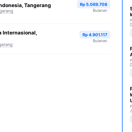
Rp 5.069.708
Indonesia, Tangerang
Bulanan
gerang
P
 Internasional,
Rp 4.901.117
Bulanan
gerang
P
P
J