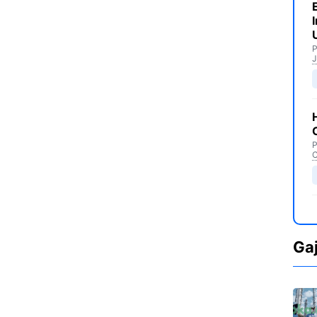
P
J
P
C
Ga