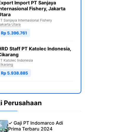
Export Import PT Sanjaya
Internasional Fishery, Jakarta
Utara
T Sanjaya Internasional Fishery
akarta Utara
Rp 5.396.761
HRD Staff PT Katolec Indonesia,
Cikarang
T Katolec Indonesia
ikarang
Rp 5.938.885
ji Perusahaan
✓ Gaji PT Indomarco Adi
Prima Terbaru 2024