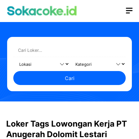
Langsung
M
ke
isi
Cari
Loker Tags Lowongan Kerja PT
Anugerah Dolomit Lestari