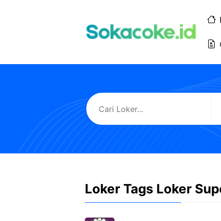
Langsung
ke
isi
Loker Tags Loker Supe