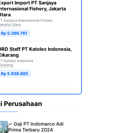
Export Import PT Sanjaya
Internasional Fishery, Jakarta
Utara
T Sanjaya Internasional Fishery
akarta Utara
Rp 5.396.761
HRD Staff PT Katolec Indonesia,
Cikarang
T Katolec Indonesia
ikarang
Rp 5.938.885
ji Perusahaan
✓ Gaji PT Indomarco Adi
Prima Terbaru 2024