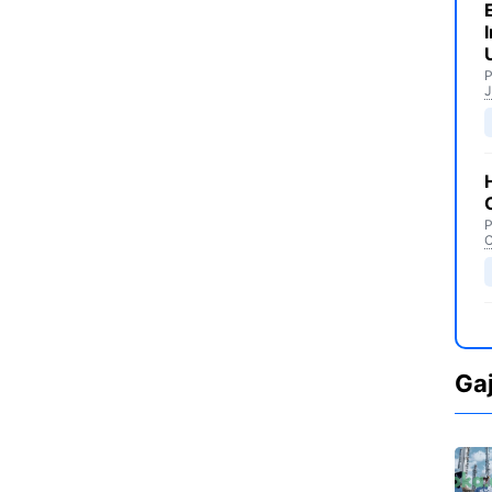
P
J
P
C
Ga