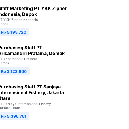
Staff Marketing PT YKK Zipper
Indonesia, Depok
T YKK Zipper Indonesia
Depok
Rp 5.195.720
Purchasing Staff PT
Arisamandiri Pratama, Demak
T Arisamandiri Pratama
Demak
Rp 3.122.806
Purchasing Staff PT Sanjaya
Internasional Fishery, Jakarta
Utara
T Sanjaya Internasional Fishery
akarta Utara
Rp 5.396.761