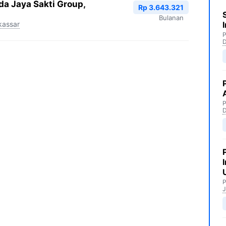
da Jaya Sakti Group,
Rp 3.643.321
Bulanan
assar
P
P
P
J