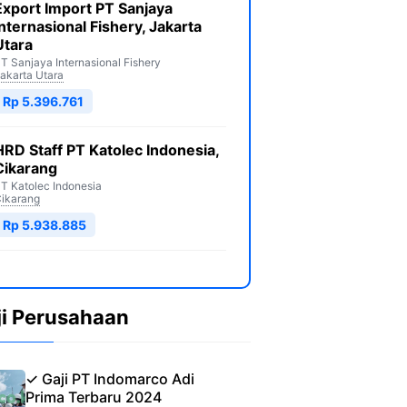
Export Import PT Sanjaya
Internasional Fishery, Jakarta
Utara
T Sanjaya Internasional Fishery
akarta Utara
Rp 5.396.761
HRD Staff PT Katolec Indonesia,
Cikarang
T Katolec Indonesia
ikarang
Rp 5.938.885
ji Perusahaan
✓ Gaji PT Indomarco Adi
Prima Terbaru 2024