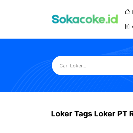
Langsung
ke
isi
Loker Tags Loker PT 