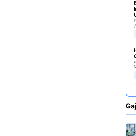
P
J
P
C
Ga