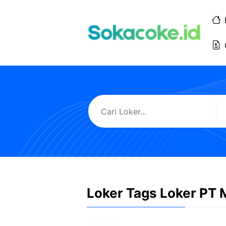
Langsung
ke
isi
Loker Tags Loker PT 