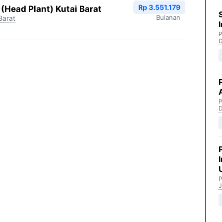
Rp 3.551.179
(Head Plant) Kutai Barat
Bulanan
Barat
P
P
P
J