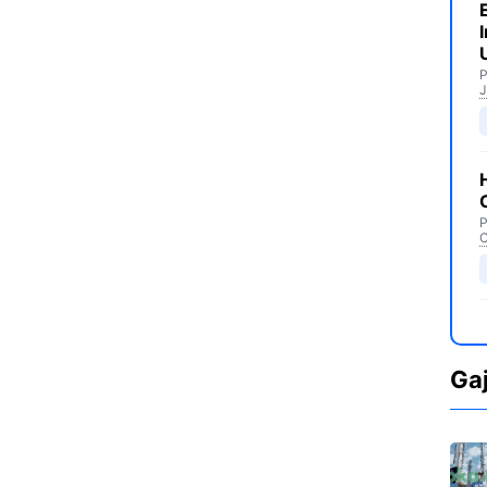
P
J
P
C
Ga