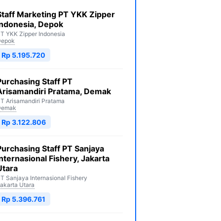
Staff Marketing PT YKK Zipper
Indonesia, Depok
T YKK Zipper Indonesia
Depok
Rp 5.195.720
Purchasing Staff PT
Arisamandiri Pratama, Demak
T Arisamandiri Pratama
Demak
Rp 3.122.806
Purchasing Staff PT Sanjaya
Internasional Fishery, Jakarta
Utara
T Sanjaya Internasional Fishery
akarta Utara
Rp 5.396.761