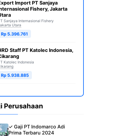
Export Import PT Sanjaya
Internasional Fishery, Jakarta
Utara
T Sanjaya Internasional Fishery
akarta Utara
Rp 5.396.761
HRD Staff PT Katolec Indonesia,
Cikarang
T Katolec Indonesia
ikarang
Rp 5.938.885
ji Perusahaan
✓ Gaji PT Indomarco Adi
Prima Terbaru 2024