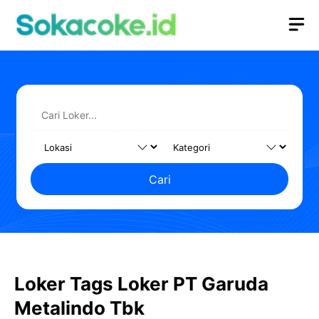
Langsung
M
ke
isi
Cari
Loker Tags Loker PT Garuda
Metalindo Tbk