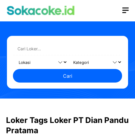
Langsung
M
ke
isi
Cari
Loker Tags Loker PT Dian Pandu
Pratama