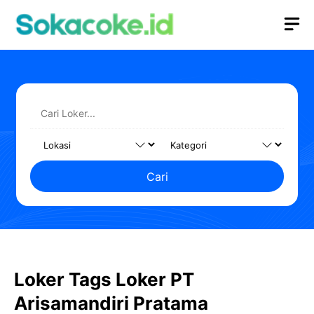
Langsung
M
ke
isi
Cari
Loker Tags Loker PT
Arisamandiri Pratama