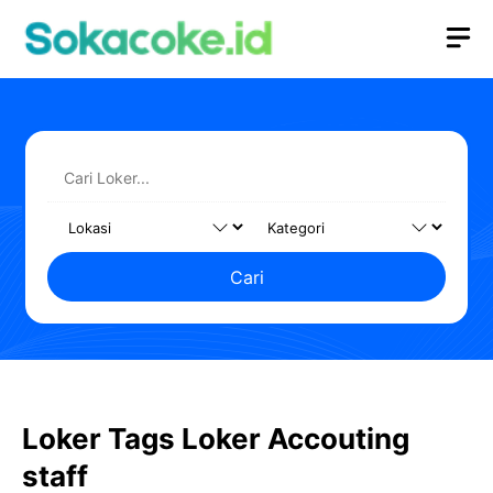
Langsung
M
ke
isi
Cari
Loker Tags Loker Accouting
staff