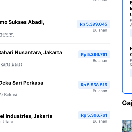
P
omo Sukses Abadi,
Rp 5.399.045
J
Bulanan
gerang
Bahari Nusantara, Jakarta
Rp 5.396.761
Bulanan
P
karta Barat
C
eka Sari Perkasa
Rp 5.558.515
Bulanan
A)
Bekasi
Ga
Rp 5.396.761
el Industries, Jakarta
Bulanan
a Utara