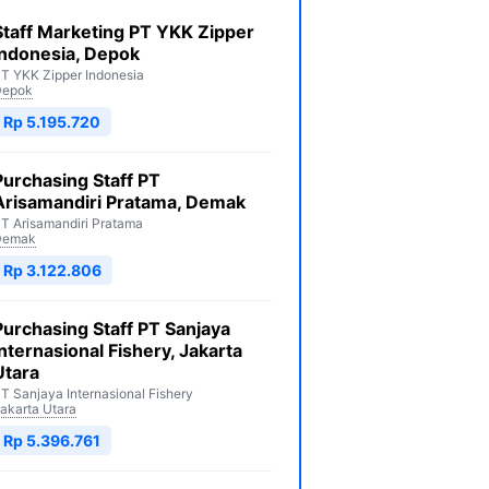
Staff Marketing PT YKK Zipper
Indonesia, Depok
T YKK Zipper Indonesia
Depok
Rp 5.195.720
Purchasing Staff PT
Arisamandiri Pratama, Demak
T Arisamandiri Pratama
Demak
Rp 3.122.806
Purchasing Staff PT Sanjaya
Internasional Fishery, Jakarta
Utara
T Sanjaya Internasional Fishery
akarta Utara
Rp 5.396.761