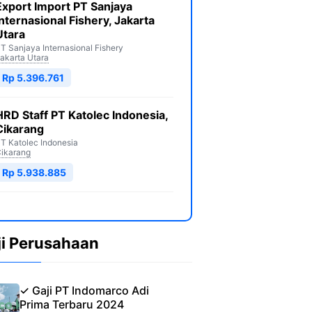
Export Import PT Sanjaya
Internasional Fishery, Jakarta
Utara
T Sanjaya Internasional Fishery
akarta Utara
Rp 5.396.761
HRD Staff PT Katolec Indonesia,
Cikarang
T Katolec Indonesia
ikarang
Rp 5.938.885
ji Perusahaan
✓ Gaji PT Indomarco Adi
Prima Terbaru 2024