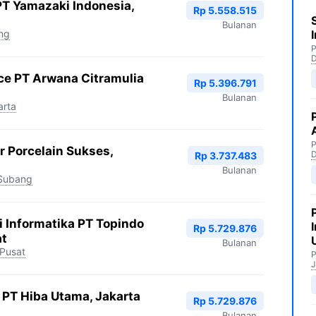
PT Yamazaki Indonesia,
Rp 5.558.515
Bulanan
ng
P
ce PT Arwana Citramulia
Rp 5.396.791
Bulanan
arta
P
r Porcelain Sukses,
Rp 3.737.483
Bulanan
Subang
i Informatika PT Topindo
Rp 5.729.876
at
Bulanan
 Pusat
P
J
PT Hiba Utama, Jakarta
Rp 5.729.876
Bulanan