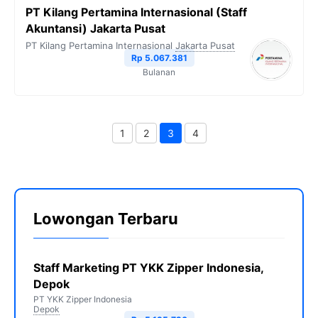
PT Kilang Pertamina Internasional (Staff
Akuntansi) Jakarta Pusat
PT Kilang Pertamina Internasional
Jakarta Pusat
Rp 5.067.381
Bulanan
1
2
3
4
Halaman
Halaman
Halaman
Halaman
Lowongan Terbaru
Staff Marketing PT YKK Zipper Indonesia,
Depok
PT YKK Zipper Indonesia
Depok