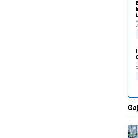
P
J
P
C
Ga