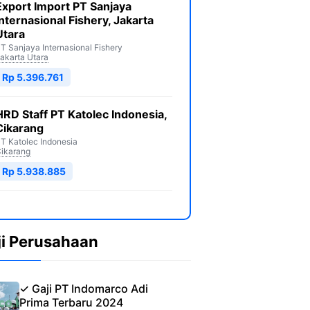
Export Import PT Sanjaya
Internasional Fishery, Jakarta
Utara
T Sanjaya Internasional Fishery
akarta Utara
Rp 5.396.761
HRD Staff PT Katolec Indonesia,
Cikarang
T Katolec Indonesia
ikarang
Rp 5.938.885
ji Perusahaan
✓ Gaji PT Indomarco Adi
Prima Terbaru 2024