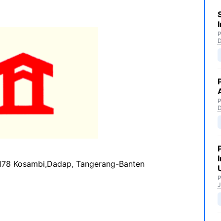
P
P
o.178 Kosambi,Dadap, Tangerang-Banten
P
J