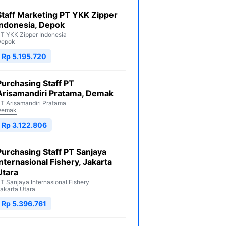
Staff Marketing PT YKK Zipper
Indonesia, Depok
T YKK Zipper Indonesia
Depok
Rp 5.195.720
Purchasing Staff PT
Arisamandiri Pratama, Demak
T Arisamandiri Pratama
Demak
Rp 3.122.806
Purchasing Staff PT Sanjaya
Internasional Fishery, Jakarta
Utara
T Sanjaya Internasional Fishery
akarta Utara
Rp 5.396.761