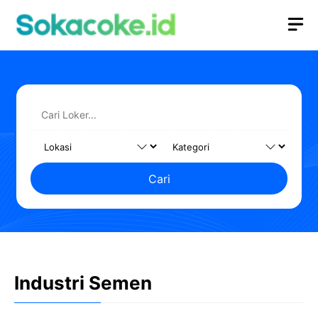
Langsung
M
ke
isi
Cari
Industri Semen