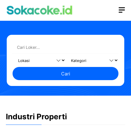
Langsung
M
ke
isi
Cari
Industri Properti