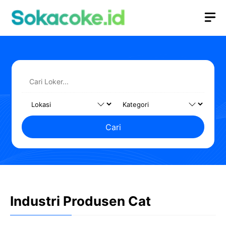
Langsung
M
ke
isi
Cari
Industri Produsen Cat