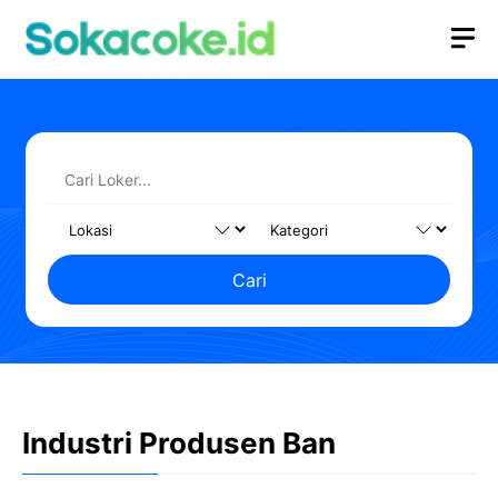
Langsung
M
ke
isi
Cari
Industri Produsen Ban