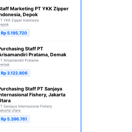
Staff Marketing PT YKK Zipper
Indonesia, Depok
T YKK Zipper Indonesia
Depok
Rp 5.195.720
Purchasing Staff PT
Arisamandiri Pratama, Demak
T Arisamandiri Pratama
Demak
Rp 3.122.806
Purchasing Staff PT Sanjaya
Internasional Fishery, Jakarta
Utara
T Sanjaya Internasional Fishery
akarta Utara
Rp 5.396.761