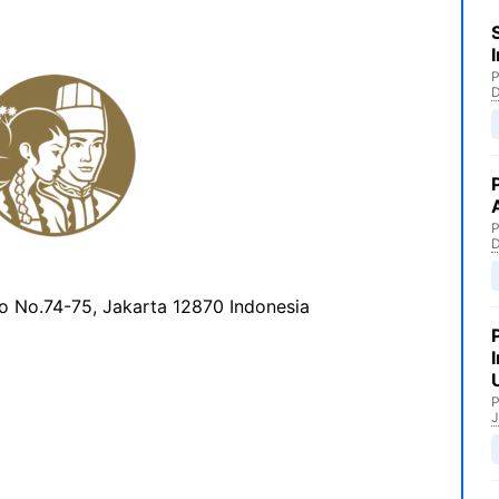
P
P
to No.74-75, Jakarta 12870 Indonesia
P
J