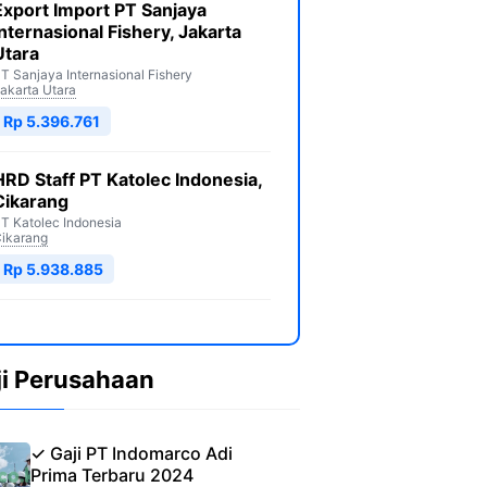
Export Import PT Sanjaya
Internasional Fishery, Jakarta
Utara
T Sanjaya Internasional Fishery
akarta Utara
Rp 5.396.761
HRD Staff PT Katolec Indonesia,
Cikarang
T Katolec Indonesia
ikarang
Rp 5.938.885
ji Perusahaan
✓ Gaji PT Indomarco Adi
Prima Terbaru 2024