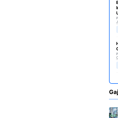
P
J
P
C
Ga