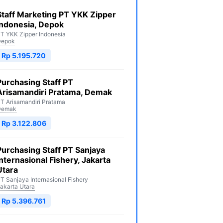
Staff Marketing PT YKK Zipper
Indonesia, Depok
T YKK Zipper Indonesia
Depok
Rp 5.195.720
Purchasing Staff PT
Arisamandiri Pratama, Demak
T Arisamandiri Pratama
Demak
Rp 3.122.806
Purchasing Staff PT Sanjaya
Internasional Fishery, Jakarta
Utara
T Sanjaya Internasional Fishery
akarta Utara
Rp 5.396.761