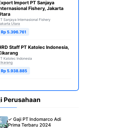
Export Import PT Sanjaya
Internasional Fishery, Jakarta
Utara
T Sanjaya Internasional Fishery
akarta Utara
Rp 5.396.761
HRD Staff PT Katolec Indonesia,
Cikarang
T Katolec Indonesia
ikarang
Rp 5.938.885
ji Perusahaan
✓ Gaji PT Indomarco Adi
Prima Terbaru 2024