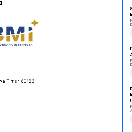
a
P
P
wa Timur 60186
P
J