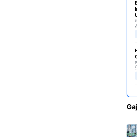
P
J
P
C
Ga