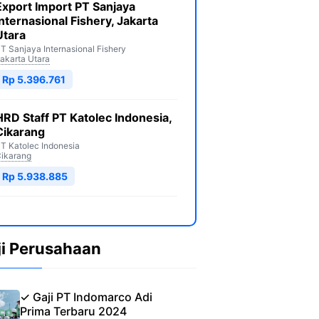
Export Import PT Sanjaya
Internasional Fishery, Jakarta
Utara
T Sanjaya Internasional Fishery
akarta Utara
Rp 5.396.761
HRD Staff PT Katolec Indonesia,
Cikarang
T Katolec Indonesia
ikarang
Rp 5.938.885
ji Perusahaan
✓ Gaji PT Indomarco Adi
Prima Terbaru 2024