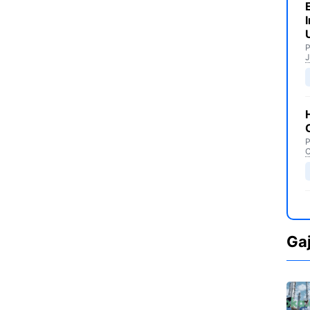
P
J
P
C
Ga