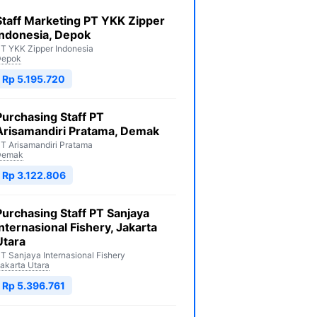
Staff Marketing PT YKK Zipper
Indonesia, Depok
T YKK Zipper Indonesia
Depok
Rp 5.195.720
Purchasing Staff PT
Arisamandiri Pratama, Demak
T Arisamandiri Pratama
Demak
Rp 3.122.806
Purchasing Staff PT Sanjaya
Internasional Fishery, Jakarta
Utara
T Sanjaya Internasional Fishery
akarta Utara
Rp 5.396.761