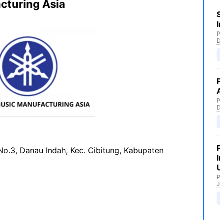
cturing Asia
P
P
 No.3, Danau Indah, Kec. Cibitung, Kabupaten
P
J