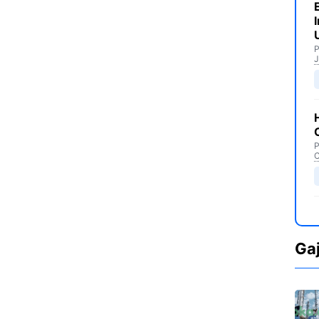
P
J
P
C
Ga