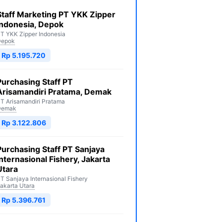
Staff Marketing PT YKK Zipper
Indonesia, Depok
T YKK Zipper Indonesia
Depok
Rp 5.195.720
Purchasing Staff PT
Arisamandiri Pratama, Demak
T Arisamandiri Pratama
Demak
Rp 3.122.806
Purchasing Staff PT Sanjaya
Internasional Fishery, Jakarta
Utara
T Sanjaya Internasional Fishery
akarta Utara
Rp 5.396.761