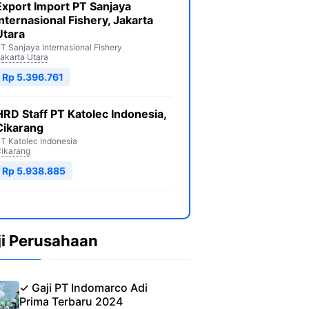
Export Import PT Sanjaya
Internasional Fishery, Jakarta
Utara
T Sanjaya Internasional Fishery
akarta Utara
Rp 5.396.761
HRD Staff PT Katolec Indonesia,
Cikarang
T Katolec Indonesia
ikarang
Rp 5.938.885
ji Perusahaan
✓ Gaji PT Indomarco Adi
Prima Terbaru 2024