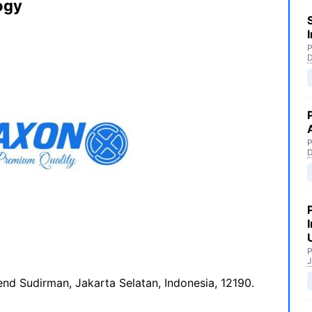
ogy
P
P
P
J
Jend Sudirman, Jakarta Selatan, Indonesia, 12190.