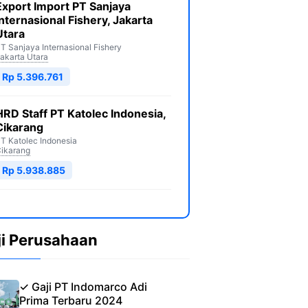
Export Import PT Sanjaya
Internasional Fishery, Jakarta
Utara
T Sanjaya Internasional Fishery
akarta Utara
Rp 5.396.761
HRD Staff PT Katolec Indonesia,
Cikarang
T Katolec Indonesia
ikarang
Rp 5.938.885
ji Perusahaan
✓ Gaji PT Indomarco Adi
Prima Terbaru 2024