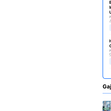
P
J
P
C
Ga