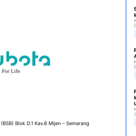
P
P
P
J
 (BSB) Blok D.1 Kav.8 Mijen – Semarang