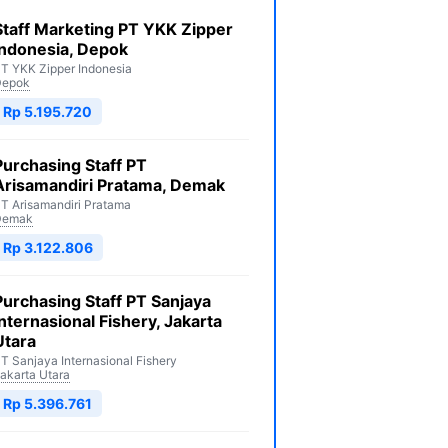
Staff Marketing PT YKK Zipper
Indonesia, Depok
T YKK Zipper Indonesia
Depok
Rp 5.195.720
Purchasing Staff PT
Arisamandiri Pratama, Demak
T Arisamandiri Pratama
Demak
Rp 3.122.806
Purchasing Staff PT Sanjaya
Internasional Fishery, Jakarta
Utara
T Sanjaya Internasional Fishery
akarta Utara
Rp 5.396.761