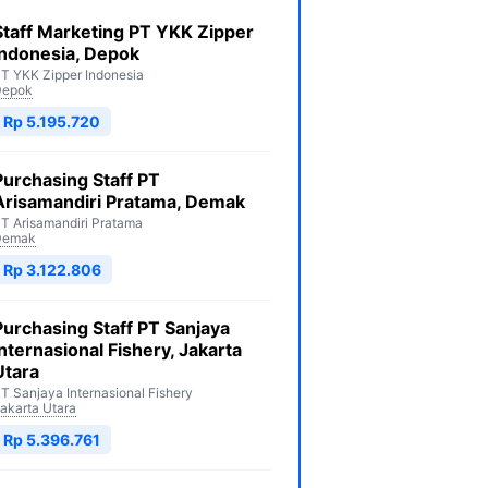
Staff Marketing PT YKK Zipper
Indonesia, Depok
T YKK Zipper Indonesia
Depok
Rp 5.195.720
Purchasing Staff PT
Arisamandiri Pratama, Demak
T Arisamandiri Pratama
Demak
Rp 3.122.806
Purchasing Staff PT Sanjaya
Internasional Fishery, Jakarta
Utara
T Sanjaya Internasional Fishery
akarta Utara
Rp 5.396.761