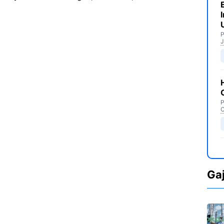
P
J
P
C
Ga