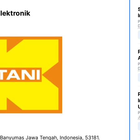
lektronik
P
P
P
J
, Banyumas Jawa Tengah, Indonesia, 53181.