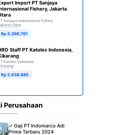
Export Import PT Sanjaya
Internasional Fishery, Jakarta
Utara
T Sanjaya Internasional Fishery
akarta Utara
Rp 5.396.761
HRD Staff PT Katolec Indonesia,
Cikarang
T Katolec Indonesia
ikarang
Rp 5.938.885
ji Perusahaan
✓ Gaji PT Indomarco Adi
Prima Terbaru 2024