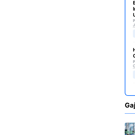
P
J
P
C
Ga