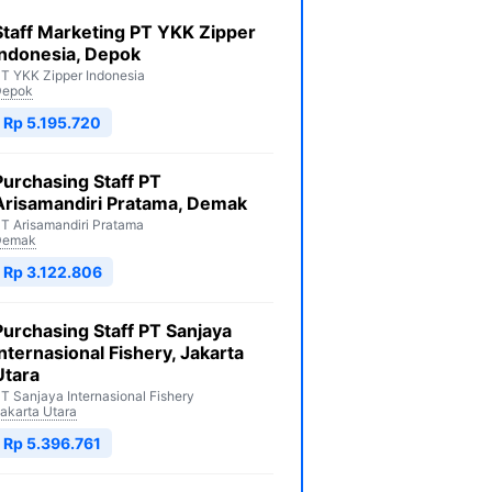
Staff Marketing PT YKK Zipper
Indonesia, Depok
T YKK Zipper Indonesia
Depok
Rp 5.195.720
Purchasing Staff PT
Arisamandiri Pratama, Demak
T Arisamandiri Pratama
Demak
Rp 3.122.806
Purchasing Staff PT Sanjaya
Internasional Fishery, Jakarta
Utara
T Sanjaya Internasional Fishery
akarta Utara
Rp 5.396.761