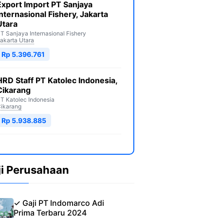
Export Import PT Sanjaya
Internasional Fishery, Jakarta
Utara
T Sanjaya Internasional Fishery
akarta Utara
Rp 5.396.761
HRD Staff PT Katolec Indonesia,
Cikarang
T Katolec Indonesia
ikarang
Rp 5.938.885
ji Perusahaan
✓ Gaji PT Indomarco Adi
Prima Terbaru 2024