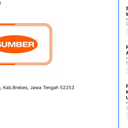
a
P
P
ba, Kab.Brebes, Jawa Tengah 52253
P
J