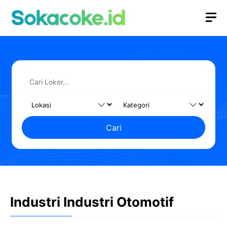
Langsung
M
ke
isi
Cari
Industri Industri Otomotif