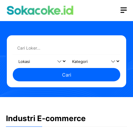
Langsung
M
ke
isi
Cari
Industri E-commerce